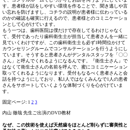
す。患者様が話をしやすい環境を作ることで、聞き逃しや言
い忘れを防げますし、コチラの説明が患者様に伝わっている
のかの確認も確実に行えるので、患者様とのコミニケーショ
ンとして心がけています。
もう一つは、歯科医院は僕だけで存在してるわけじゃなく
て、受付であったり歯科衛生士が担当して患者さんを一緒に
見ていくわけですが、この歯科衛生士も必ず1時間位かけて
カウンセリングルームでコンサルテーションを行うようにし
ています。そうすると患者さんがデンタルスタッフを「〇〇
さん」と呼んでくれるようになるんです。『衛生士さん』で
はなくて衛生士さんの名前を呼んで、蜜にコミニケーション
取ってくれるようになります。受付もなるべく患者さんと会
話を持つようにしており、私1人ではなくみんなで1人の患者
さんをサポートしていくような体制づくりを心がけていま
す。
固定ページ:
1
2
3
内山 徹哉 先生ご出演のDVD教材
なぜ、この技術を使えば天然歯をほとんど削らずに審美性と