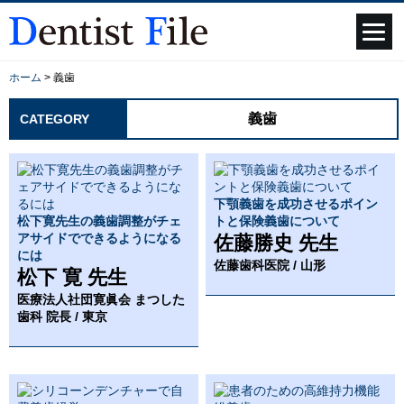
ホーム
>
義歯
義歯
CATEGORY
下顎義歯を成功させるポイン
松下寛先生の義歯調整がチェ
トと保険義歯について
アサイドでできるようになる
佐藤勝史 先生
には
佐藤歯科医院 / 山形
松下 寛 先生
医療法人社団寛眞会 まつした
歯科 院長 / 東京