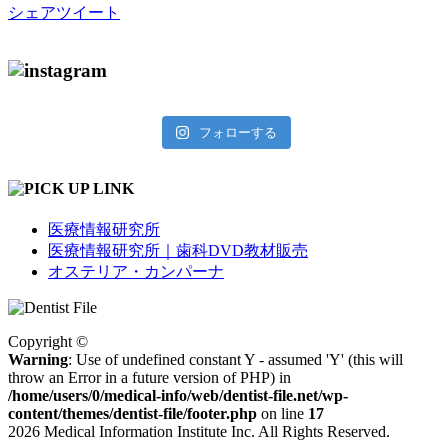
シェア
ツイート
フォローする
医療情報研究所
医療情報研究所｜歯科DVD教材販売
オステリア・カンパーナ
Copyright ©
Warning
: Use of undefined constant Y - assumed 'Y' (this will
throw an Error in a future version of PHP) in
/home/users/0/medical-info/web/dentist-file.net/wp-
content/themes/dentist-file/footer.php
on line
17
2026 Medical Information Institute Inc. All Rights Reserved.