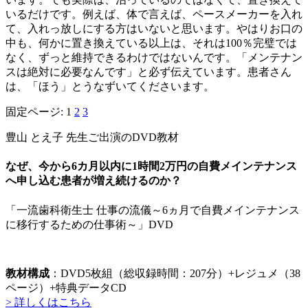
いるだけです。例えば、体で言えば、ペースメーカーを入れ
て、入れっ放しにする方はいないと思います。やはりお口の
中も、何かに置き換えている以上は、それは100％完璧では
なく、ずっと維持できるわけではないんです。「メンテナン
スは絶対に必要なんです」と必ず伝えています。患者さん
は、「ほう」とうなずいてくださいます。
固定ページ:
1
2
3
豊山 とえ子 先生ご出演のDVD教材
なぜ、今から6カ月以内に1時間2万円の自費メインテナンス
へ申し込む患者が増え続けるのか？
「一流歯科衛生士 仕事の流儀～6ヵ月で自費メインテナンス
に移行するための仕事術～」DVD
教材構成
：DVD5枚組（総収録時間：207分）+レジュメ（38
ページ）+特典データCD
> 詳しくはこちら