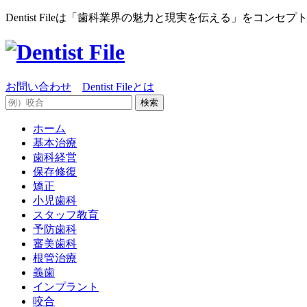
Dentist Fileは「歯科業界の魅力と現実を伝える」をコ
お問い合わせ
Dentist Fileとは
ホーム
基本治療
歯科経営
保存修復
矯正
小児歯科
スタッフ教育
予防歯科
審美歯科
根管治療
義歯
インプラント
咬合