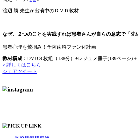
渡辺 勝 先生が出演中のＤＶＤ教材
なぜ、２つのことを実践すれば患者さんが自らの意志で「先
患者心理を鷲掴み！予防歯科ファン化計画
教材構成
：DVD３枚組（138分）+レジュメ冊子(139ページ)＋
> 詳しくはこちら
シェア
ツイート