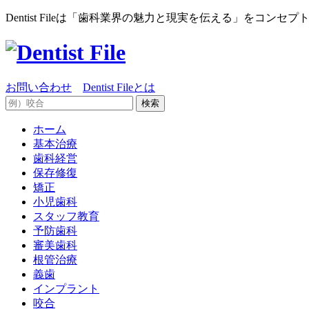
Dentist Fileは「歯科業界の魅力と現実を伝える」をコ
お問い合わせ
Dentist Fileとは
ホーム
基本治療
歯科経営
保存修復
矯正
小児歯科
スタッフ教育
予防歯科
審美歯科
根管治療
義歯
インプラント
咬合