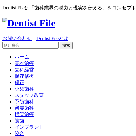
Dentist Fileは「歯科業界の魅力と現実を伝える」をコ
お問い合わせ
Dentist Fileとは
ホーム
基本治療
歯科経営
保存修復
矯正
小児歯科
スタッフ教育
予防歯科
審美歯科
根管治療
義歯
インプラント
咬合