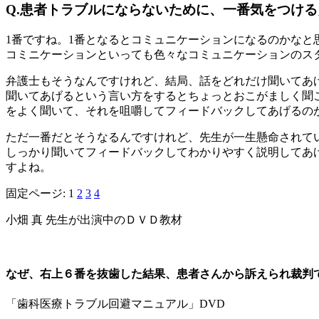
Q.患者トラブルにならないために、一番気をつけ
1番ですね。1番となるとコミュニケーションになるのかなと
コミニケーションといっても色々なコミュニケーションのス
弁護士もそうなんですけれど、結局、話をどれだけ聞いてあ
聞いてあげるという言い方をするとちょっとおこがましく聞
をよく聞いて、それを咀嚼してフィードバックしてあげるの
ただ一番だとそうなるんですけれど、先生が一生懸命されて
しっかり聞いてフィードバックしてわかりやすく説明してあ
すよね。
固定ページ:
1
2
3
4
小畑 真 先生が出演中のＤＶＤ教材
なぜ、右上６番を抜歯した結果、患者さんから訴えられ裁判
「歯科医療トラブル回避マニュアル」DVD