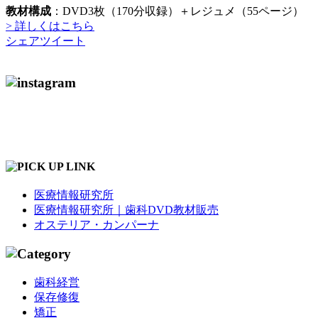
教材構成
：DVD3枚（170分収録）＋レジュメ（55ページ）
> 詳しくはこちら
シェア
ツイート
医療情報研究所
医療情報研究所｜歯科DVD教材販売
オステリア・カンパーナ
歯科経営
保存修復
矯正