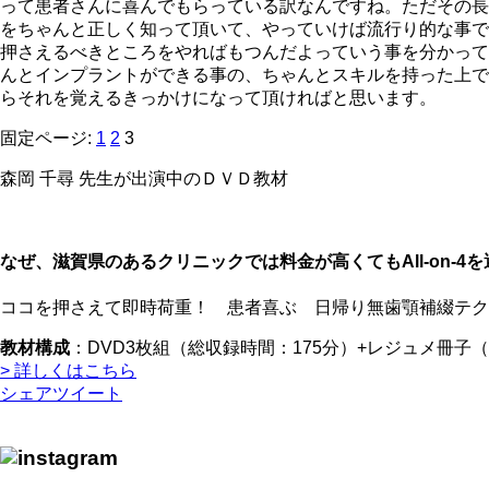
って患者さんに喜んでもらっている訳なんですね。ただその長
をちゃんと正しく知って頂いて、やっていけば流行り的な事で
押さえるべきところをやればもつんだよっていう事を分かって
んとインプラントができる事の、ちゃんとスキルを持った上で
らそれを覚えるきっかけになって頂ければと思います。
固定ページ:
1
2
3
森岡 千尋 先生が出演中のＤＶＤ教材
なぜ、滋賀県のあるクリニックでは料金が高くてもAll-on-
ココを押さえて即時荷重！ 患者喜ぶ 日帰り無歯顎補綴テクニッ
教材構成
：DVD3枚組（総収録時間：175分）+レジュメ冊子（
> 詳しくはこちら
シェア
ツイート