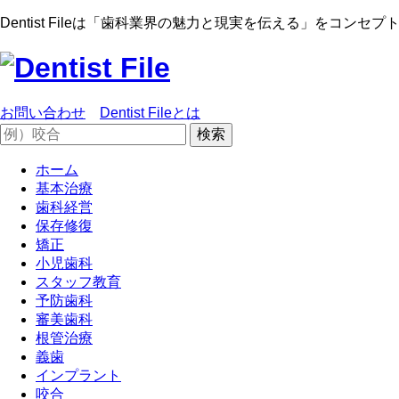
Dentist Fileは「歯科業界の魅力と現実を伝える」をコン
お問い合わせ
Dentist Fileとは
ホーム
基本治療
歯科経営
保存修復
矯正
小児歯科
スタッフ教育
予防歯科
審美歯科
根管治療
義歯
インプラント
咬合